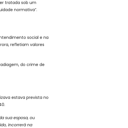
er tratada sob um
uidade normativa”.
ntendimento social e na
ora, refletiam valores
vadiagem, do crime de
lizava estava prevista no
40.
a sua esposa, ou
do, incorrerá na