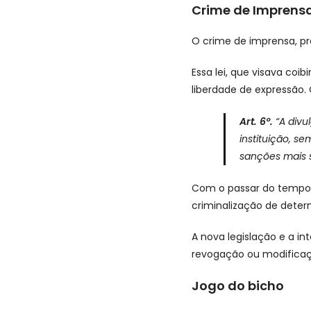
Crime de Imprens
O crime de imprensa, pre
Essa lei, que visava coi
liberdade de expressão. O
Art. 6º.
“A div
instituição, 
sanções mais s
Com o passar do tempo e
criminalização de deter
A nova legislação e a in
revogação ou modificação
Jogo do bicho