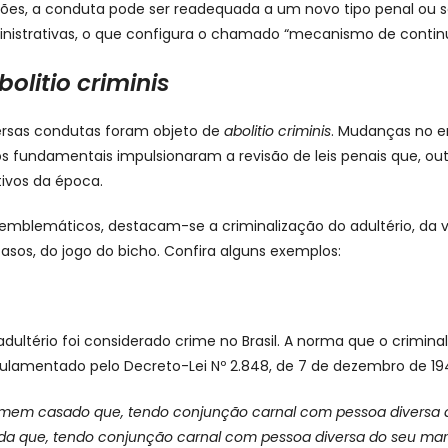
ões, a conduta pode ser readequada a um novo tipo penal ou s
nistrativas, o que configura o chamado “mecanismo de contin
bolitio criminis
iversas condutas foram objeto de
abolitio criminis
. Mudanças no e
os fundamentais impulsionaram a revisão de leis penais que, outr
ivos da época.
emblemáticos, destacam-se a criminalização do adultério, da 
asos, do jogo do bicho. Confira alguns exemplos:
dultério foi considerado crime no Brasil. A norma que o crimina
gulamentado pelo Decreto-Lei Nº 2.848, de 7 de dezembro de 19
mem casado que, tendo conjunção carnal com pessoa diversa d
da que, tendo conjunção carnal com pessoa diversa do seu mari