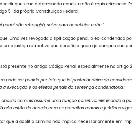
e decidir que uma determinada conduta não é mais criminosa. 
igo 5º da própria Constituição Federal:
ei penal não retroagirá, salvo para beneficiar o réu.”
 que, uma vez revogada a tipificação penal, o ex-condenado pos
 uma justiça retroativa que beneficia quem já cumpriu sua pe
stá presente no antigo Código Penal, especialmente no artigo 2
m pode ser punido por fato que lei posterior deixa de considera
a a execução e os efeitos penais da sentença condenatória.”
a
abolitio criminis
assume uma função corretiva, eliminando a pu
á não estão de acordo com os preceitos morais e jurídicos vigen
tar que a abolitio criminis não implica necessariamente em im