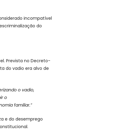
considerado incompatível
escriminalização do
. Prevista no Decreto-
ta do vadio era alvo de
erizando o vadio,
ir o
omia familiar.”
eza e do desemprego
onstitucional.