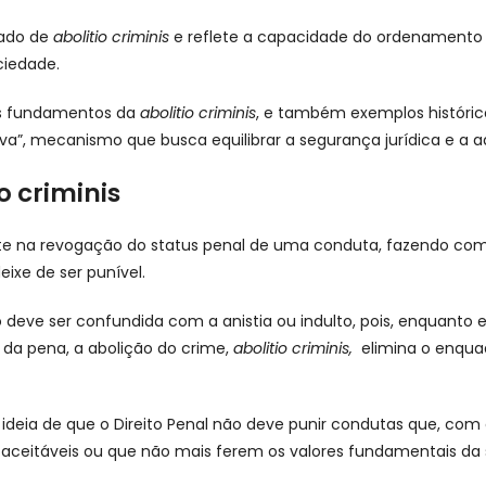
ado de
abolitio criminis
e reflete a capacidade do ordenamento j
ciedade.
os fundamentos da
abolitio criminis
, e também exemplos históric
va”, mecanismo que busca equilibrar a segurança jurídica e a ad
o criminis
te na revogação do status penal de uma conduta, fazendo com
eixe de ser punível.
eve ser confundida com a anistia ou indulto, pois, enquanto el
da pena, a abolição do crime,
abolitio criminis,
elimina o enqua
à ideia de que o Direito Penal não deve punir condutas que, com
aceitáveis ou que não mais ferem os valores fundamentais da