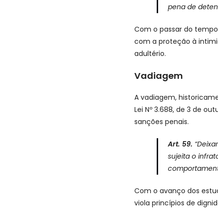
pena de detenç
Com o passar do tempo e
com a proteção à intimi
adultério.
Vadiagem
A vadiagem, historicam
Lei Nº 3.688, de 3 de ou
sanções penais.
Art. 59.
“Deixar
sujeita o infra
comportamento 
Com o avanço dos estud
viola princípios de dig