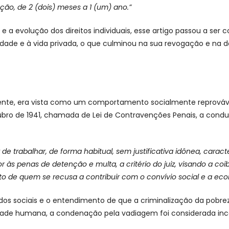
ão, de 2 (dois) meses a 1 (um) ano.”
 a evolução dos direitos individuais, esse artigo passou a ser 
dade e à vida privada, o que culminou na sua revogação e na d
ente, era vista como um comportamento socialmente reprovável
tubro de 1941, chamada de Lei de Contravenções Penais, a condu
 de trabalhar, de forma habitual, sem justificativa idônea, caract
tor às penas de detenção e multa, a critério do juiz, visando a coib
de quem se recusa a contribuir com o convívio social e a econ
os sociais e o entendimento de que a criminalização da pobr
nidade humana, a condenação pela vadiagem foi considerada inc