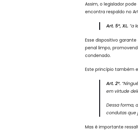
Assim, o legislador pod
encontra respaldo no Art
Art. 5º, XL.
“a l
Esse dispositivo garante
penal limpo, promovendo
condenado.
Este princípio também e
Art. 2º.
“Ningué
em virtude del
Dessa forma, 
condutas que j
Mas é importante ressal