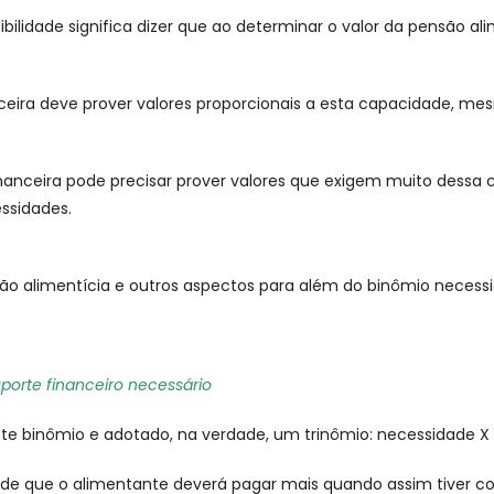
ilidade significa dizer que ao determinar o valor da pensão ali
ceira deve prover valores proporcionais a esta capacidade, m
nceira pode precisar prover valores que exigem muito dessa 
essidades.
o alimentícia e outros aspectos para além do binômio necessida
uporte financeiro necessário
te binômio e adotado, na verdade, um trinômio: necessidade X p
de que o alimentante deverá pagar mais quando assim tiver condi