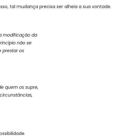
so, tal mudança precisa ser alheia a sua vontade.
a modificação da
rincípio não se
 prestar os
 de quem os supre,
circunstâncias,
ssibilidade.