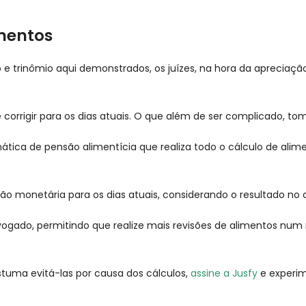
imentos
o e trinômio aqui demonstrados, os juízes, na hora da aprecia
mo e corrigir para os dias atuais. O que além de ser complicad
tica de pensão alimentícia que realiza todo o cálculo de alimen
ção monetária para os dias atuais, considerando o resultado no c
gado, permitindo que realize mais revisões de alimentos num
tuma evitá-las por causa dos cálculos,
assine a Jusfy
e experi