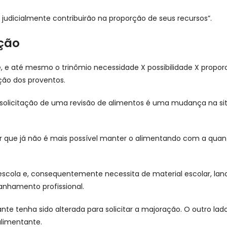
 judicialmente contribuirão na proporção de seus recursos”.
ação
, e até mesmo o trinômio necessidade X possibilidade X proporc
ação dos proventos.
a a solicitação de uma revisão de alimentos é uma mudança na 
ar que já não é mais possível manter o alimentando com a quan
scola e, consequentemente necessita de material escolar, lan
nhamento profissional.
nte tenha sido alterada para solicitar a majoração. O outro la
alimentante.