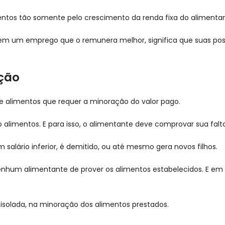
ntos tão somente pelo crescimento da renda fixa do alimentan
em um emprego que o remunera melhor, significa que suas poss
ação
 de alimentos que requer a minoração do valor pago.
omo alimentos. E para isso, o alimentante deve comprovar sua f
lário inferior, é demitido, ou até mesmo gera novos filhos.
enhum alimentante de prover os alimentos estabelecidos. E e
a isolada, na minoração dos alimentos prestados.