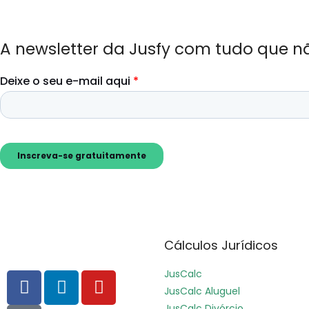
A newsletter da Jusfy com tudo que n
Cálculos Jurídicos
JusCalc
JusCalc Aluguel
JusCalc Divórcio