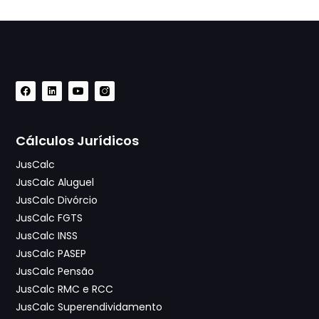
Cálculos Jurídicos
JusCalc
JusCalc Aluguel
JusCalc Divórcio
JusCalc FGTS
JusCalc INSS
JusCalc PASEP
JusCalc Pensão
JusCalc RMC e RCC
JusCalc Superendividamento