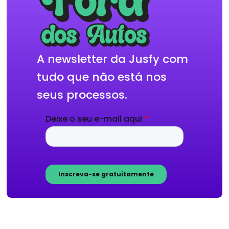
A newsletter da Jusfy com
tudo que não está nos
seus processos.