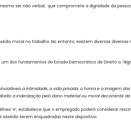
 mesmo ser não verbal, que compromete a dignidade da pessoa,
o assédio moral no trabalho. No entanto, existem diversas diver
 como um dos fundamentos do Estado Democrático de Direito a “d
invioláveis a intimidade, a vida privada, a honra e a imagem das
ireito a indenização pelo dano material ou moral decorrente de 
alínea ‘e’, estabelece que o empregado poderá considerar rescin
e assédio serem enquadradas neste dispositivo.