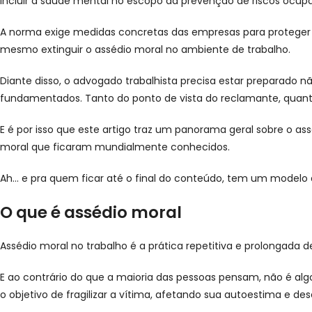
incluir a saúde mental no escopo da prevenção de riscos ocup
A norma exige medidas concretas das empresas para proteger o
mesmo extinguir o assédio moral no ambiente de trabalho.
Diante disso, o advogado trabalhista precisa estar preparado 
fundamentados. Tanto do ponto de vista do reclamante, quan
E é por isso que este artigo traz um panorama geral sobre o ass
moral que ficaram mundialmente conhecidos.
Ah… e pra quem ficar até o final do conteúdo, tem um modelo d
O que é assédio moral
Assédio moral no trabalho é a prática repetitiva e prolongad
E ao contrário do que a maioria das pessoas pensam, não é a
o objetivo de fragilizar a vítima, afetando sua autoestima e d