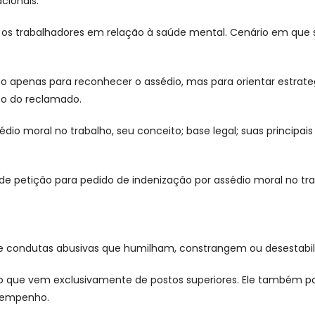
acionais.
s trabalhadores em relação à saúde mental. Cenário em que se
não apenas para reconhecer o assédio, mas para orientar estrat
to do reclamado.
édio moral no trabalho, seu conceito; base legal; suas principai
e petição para pedido de indenização por assédio moral no tra
a de condutas abusivas que humilham, constrangem ou desestab
lgo que vem exclusivamente de postos superiores. Ele também 
esempenho.