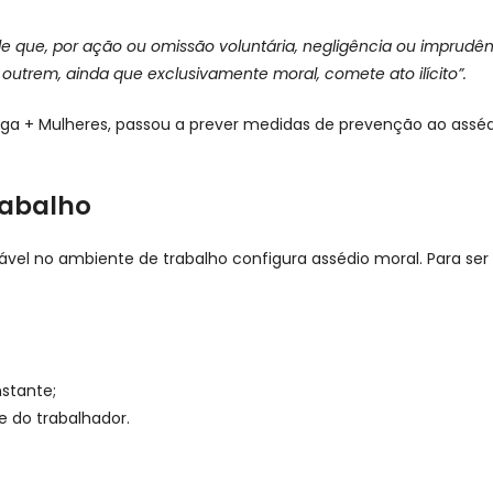
e que, por ação ou omissão voluntária, negligência ou imprudênci
outrem, ainda que exclusivamente moral, comete ato ilícito”.
prega + Mulheres, passou a prever medidas de prevenção ao assé
rabalho
l no ambiente de trabalho configura assédio moral. Para ser e
nstante;
 do trabalhador.