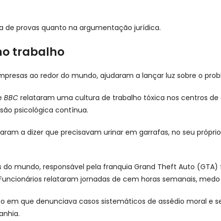
ta de provas quanto na argumentação jurídica.
no trabalho
mpresas ao redor do mundo, ajudaram a lançar luz sobre o pro
e
BBC
relataram uma cultura de trabalho tóxica nos centros de 
ssão psicológica contínua.
aram a dizer que precisavam urinar em garrafas, no seu própri
do mundo, responsável pela franquia Grand Theft Auto (GTA) 
s. Funcionários relataram jornadas de cem horas semanais, med
elato em que denunciava casos sistemáticos de assédio moral e
anhia.