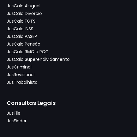
JusCalc Aluguel
JusCalc Divórcio
JusCalc FGTS
JusCalc INSS
JusCalc PASEP
JusCalc Pensão
JusCalc RMC e RCC
JusCalc Superendividamento
JusCriminal
JusRevisional
JusTrabalhista
Consultas Legais
JusFile
JusFinder