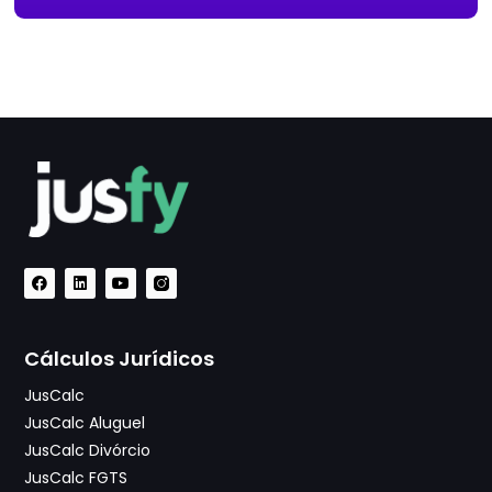
Cálculos Jurídicos
JusCalc
JusCalc Aluguel
JusCalc Divórcio
JusCalc FGTS