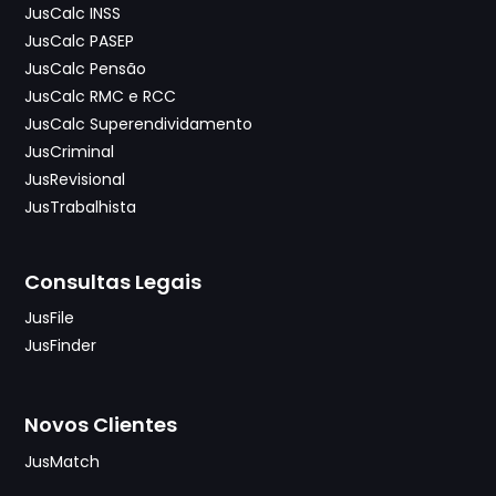
JusCalc INSS
JusCalc PASEP
JusCalc Pensão
JusCalc RMC e RCC
JusCalc Superendividamento
JusCriminal
JusRevisional
JusTrabalhista
Consultas Legais
JusFile
JusFinder
Novos Clientes
JusMatch