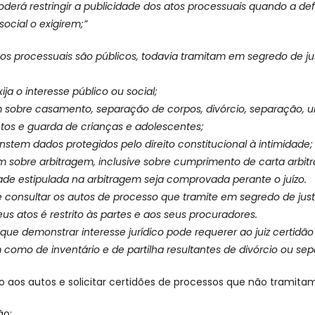
 poderá restringir a publicidade dos atos processuais quando a de
social o exigirem;”
os processuais são públicos, todavia tramitam em segredo de ju
ija o interesse público ou social;
m sobre casamento, separação de corpos, divórcio, separação, un
entos e guarda de crianças e adolescentes;
onstem dados protegidos pelo direito constitucional à intimidade;
m sobre arbitragem, inclusive sobre cumprimento de carta arbitr
ade estipulada na arbitragem seja comprovada perante o juízo.
 de consultar os autos de processo que tramite em segredo de just
eus atos é restrito às partes e aos seus procuradores.
 que demonstrar interesse jurídico pode requerer ao juiz certidão
como de inventário e de partilha resultantes de divórcio ou sep
so aos autos e solicitar certidões de processos que não tramita
ão: