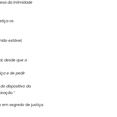
fesa da intimidade
stiça os
ião estável,
al, desde que a
iça e de pedir
 do dispositivo da
aração.”
m em segredo de justiça.