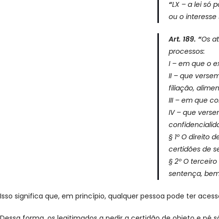
“
LX – a lei só
ou o interesse 
Art. 189. “
Os at
processos:
I – em que o ex
II – que verse
filiação, alim
III – em que c
IV – que verse
confidencialid
§ 1º O direito
certidões de s
§ 2º O terceiro
sentença, bem 
Isso significa que, em princípio, qualquer pessoa pode ter aces
Dessa forma, os legitimados a pedir a certidão de objeto e pé s