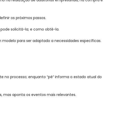
o na realização de auditorias empresariais, na compra e
efinir os próximos passos.
pode solicitá-la; e como obtê-la.
m modelo para ser adaptado a necessidades específicas.
ute no processo; enquanto “pé” informa o estado atual do
is, mas aponta os eventos mais relevantes.