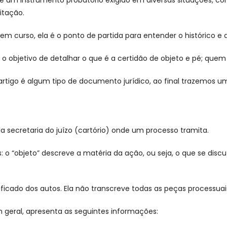
um instrumento probatório exigido em diversas situações, com
citação.
 curso, ela é o ponto de partida para entender o histórico e d
o objetivo de detalhar o que é a certidão de objeto e pé; quem 
tigo é algum tipo de documento jurídico, ao final trazemos u
a secretaria do juízo (cartório) onde um processo tramita.
: o “objeto” descreve a matéria da ação, ou seja, o que se disc
ficado dos autos. Ela não transcreve todas as peças processua
 geral, apresenta as seguintes informações: