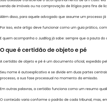
Sua utilidade transcende o acompanhamento de um caso: ela é 
venda de imóveis ou na comprovação de litígios para fins de li
Além disso, para aquele advogado que assume um processo já em
Por isso, este artigo deve funcionar como um guia prático, com 
E quem acompanha o JusBlog já sabe: sempre que a pauta do ar
O que é certidão de objeto e pé
A certidão de objeto e pé é um documento oficial, expedido pel
Seu nome é autoexplicativo e se divide em duas partes centrais
processo, a sua fase processual no momento da emissão.
Em outras palavras, a certidão funciona como um resumo quali
O conteúdo varia conforme o padrão de cada tribunal, mas, em