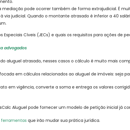
imento.
a mediação pode ocorrer também de forma extrajudicial. É mu
 via judicial. Quando o montante atrasado é inferior a 40 salári
mum.
s Especiais Cíveis (JECs) e quais os requisitos para ações de p
ara advogados
 aluguel atrasado, nesses casos o cálculo é muito mais com
focada em cálculos relacionados ao aluguel de imóveis: seja par
ontrato em vigência, converte a soma e entrega os valores corrig
JusCalc Aluguel pode fornecer um modelo de petição inicial já co
 ferramentas
que irão mudar sua prática jurídica.