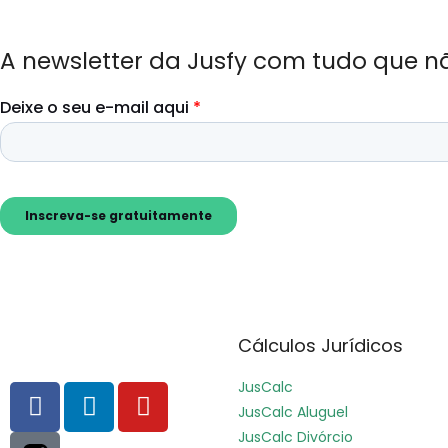
A newsletter da Jusfy com tudo que n
Cálculos Jurídicos
JusCalc
JusCalc Aluguel
JusCalc Divórcio