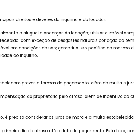
ipais direitos e deveres do inquilino e do locador:
ualmente o aluguel e encargos da locação; utilizar o imóvel sem
 recebido, com exceção de desgastes naturais por ação do te
móvel em condições de uso; garantir o uso pacífico do mesmo du
dade do inquilino.
tabelecem prazos e formas de pagamento, além de multa e juro
pensação do proprietário pelo atraso, além de incentivo ao c
go, é preciso considerar os juros de mora e a multa estabelecid
do primeiro dia de atraso até a data do pagamento. Esta taxa, c