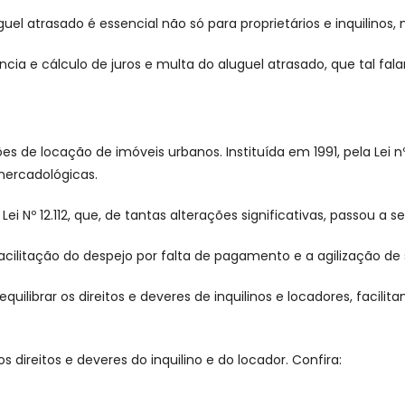
guel atrasado é essencial não só para proprietários e inquilinos
a e cálculo de juros e multa do aluguel atrasado, que tal fala
ões de locação de imóveis urbanos. Instituída em 1991, pela Lei 
mercadológicas.
ei Nº 12.112, que, de tantas alterações significativas, passou a 
ilitação do despejo por falta de pagamento e a agilização de s
quilibrar os direitos e deveres de inquilinos e locadores, facil
direitos e deveres do inquilino e do locador. Confira: