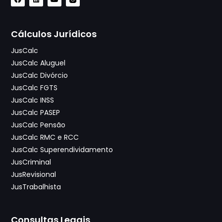
Cálculos Jurídicos
JusCalc
JusCalc Aluguel
JusCalc Divórcio
JusCalc FGTS
JusCalc INSS
JusCalc PASEP
JusCalc Pensão
JusCalc RMC e RCC
JusCalc Superendividamento
JusCriminal
JusRevisional
JusTrabalhista
Consultas Legais