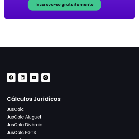
Cálculos Jurídicos
JusCalc
JusCalc Aluguel
JusCalc Divórcio
JusCalc FGTS