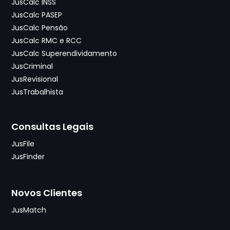
JusCalc INSS
JusCalc PASEP
JusCalc Pensão
JusCalc RMC e RCC
JusCalc Superendividamento
JusCriminal
JusRevisional
JusTrabalhista
Consultas Legais
JusFile
JusFinder
Novos Clientes
JusMatch