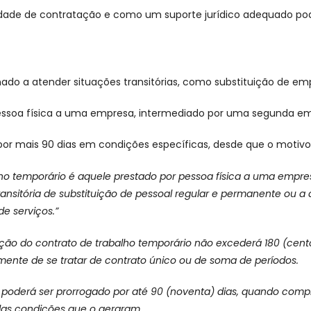
idade de contratação e como um suporte jurídico adequado pode
stinado a atender situações transitórias, como substituição d
 pessoa física a uma empresa, intermediado por uma segunda e
 por mais 90 dias em condições específicas, desde que o motiv
ho temporário é aquele prestado por pessoa física a uma empre
ansitória de substituição de pessoal regular e permanente ou a
de serviços.”
ção do contrato de trabalho temporário não excederá 180 (cento 
ente de se tratar de contrato único ou de soma de períodos.
o poderá ser prorrogado por até 90 (noventa) dias, quando com
s condições que o geraram.