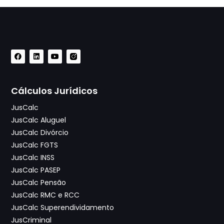
Cálculos Jurídicos
JusCalc
JusCalc Aluguel
JusCalc Divórcio
JusCalc FGTS
JusCalc INSS
JusCalc PASEP
JusCalc Pensão
JusCalc RMC e RCC
JusCalc Superendividamento
JusCriminal