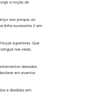
surge a noção de
ança. Isso porque, ao
 linha sucessória. E sim
forças superiores. Que
 sangue nas veias,
 testamentos deixados
 declarar em eventos
os e divididos em