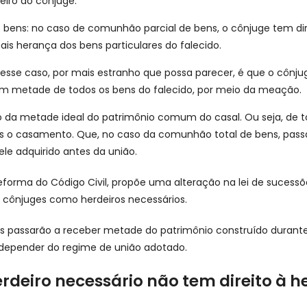
deiro do cônjuge.
bens: no caso de comunhão parcial de bens, o cônjuge tem di
is herança dos bens particulares do falecido.
nesse caso, por mais estranho que possa parecer, é que o cônju
om metade de todos os bens do falecido, por meio da meação.
da metade ideal do patrimônio comum do casal. Ou seja, de t
ós o casamento. Que, no caso da comunhão total de bens, passa
e adquirido antes da união.
eforma do Código Civil, propõe uma alteração na lei de sucessõ
 cônjuges como herdeiros necessários.
s passarão a receber metade do patrimônio construído durant
 depender do regime de união adotado.
deiro necessário não tem direito à 