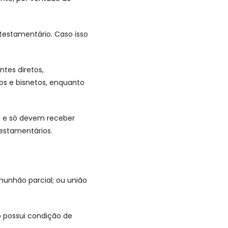
testamentário. Caso isso
tes diretos,
tos e bisnetos, enquanto
s, e só devem receber
estamentários.
munhão parcial; ou união
 possui condição de