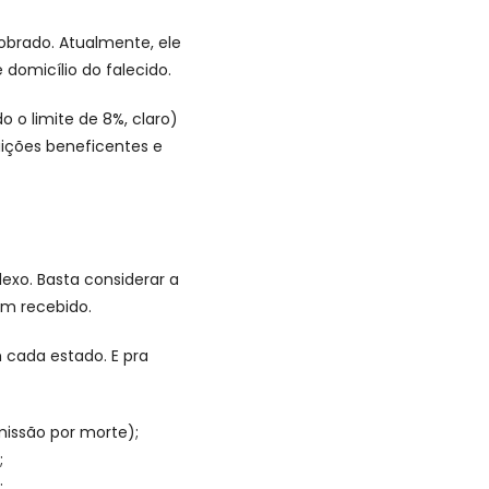
obrado. Atualmente, ele
domicílio do falecido.
 o limite de 8%, claro)
tuições beneficentes e
xo. Basta considerar a
em recebido.
 cada estado. E pra
missão por morte);
;
;