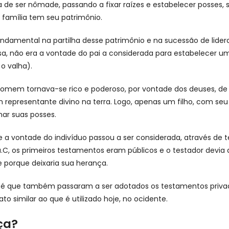
de ser nômade, passando a fixar raízes e estabelecer posses, 
família tem seu patrimônio.
fundamental na partilha desse patrimônio e na sucessão de lider
sa, não era a vontade do pai a considerada para estabelecer uma
o valha).
mem tornava-se rico e poderoso, por vontade dos deuses, de 
 representante divino na terra. Logo, apenas um filho, com seu
mar suas posses.
ue a vontade do indivíduo passou a ser considerada, através de
 a.C, os primeiros testamentos eram públicos e o testador devia
 porque deixaria sua herança.
o é que também passaram a ser adotados os testamentos privad
o similar ao que é utilizado hoje, no ocidente.
ça?