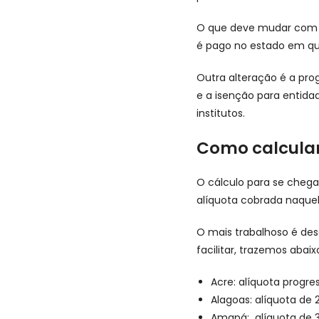
O que deve mudar com a 
é pago no estado em que
Outra alteração é a prog
e a isenção para entidad
institutos.
Como calcular
O cálculo para se chega
alíquota cobrada naquel
O mais trabalhoso é des
facilitar, trazemos abai
Acre: alíquota progr
Alagoas: alíquota de
Amapá: alíquota de 3