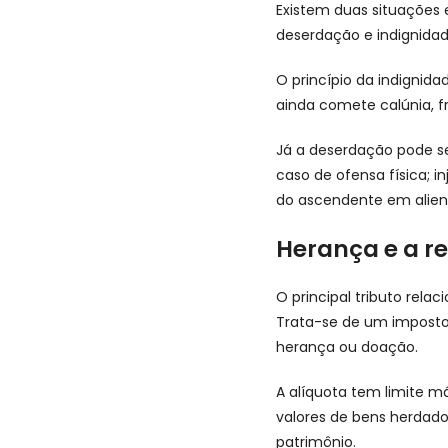
Existem duas situações 
deserdação e indignida
O princípio da indignida
ainda comete calúnia, f
Já a deserdação pode s
caso de ofensa física; i
do ascendente em alie
Herança e a re
O principal tributo rel
Trata-se de um imposto 
herança ou doação.
A alíquota tem limite m
valores de bens herdado
patrimônio.