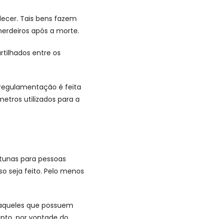
lecer. Tais bens fazem
herdeiros após a morte.
rtilhados entre os
a regulamentação é feita
etros utilizados para a
rtunas para pessoas
so seja feito. Pelo menos
s aqueles que possuem
nto, por vontade do