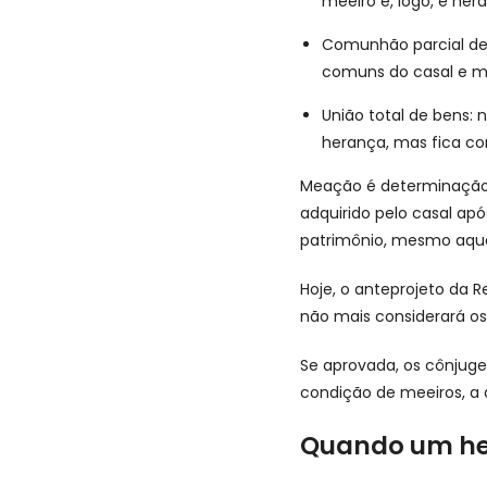
meeiro e, logo, é her
Comunhão parcial de 
comuns do casal e ma
União total de bens: 
herança, mas fica c
Meação é determinação 
adquirido pelo casal ap
patrimônio, mesmo aquel
Hoje, o anteprojeto da R
não mais considerará os
Se aprovada, os cônjuge
condição de meeiros, a
Quando um her