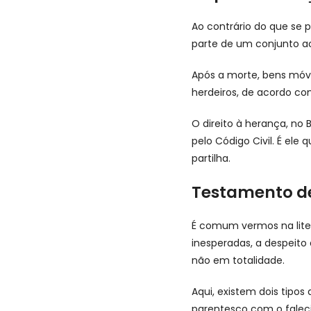
Ao contrário do que se 
parte de um conjunto ao
Após a morte, bens móve
herdeiros, de acordo com
O direito à herança, no 
pelo Código Civil. É ele
partilha.
Testamento d
É comum vermos na liter
inesperadas, a despeito d
não em totalidade.
Aqui, existem dois tipos
parentesco com o falec