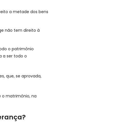
reito a metade dos bens
ge não tem direito à
odo o patrimônio
 a ser todo o
es, que, se aprovada,
e o matrimônio, na
herança?