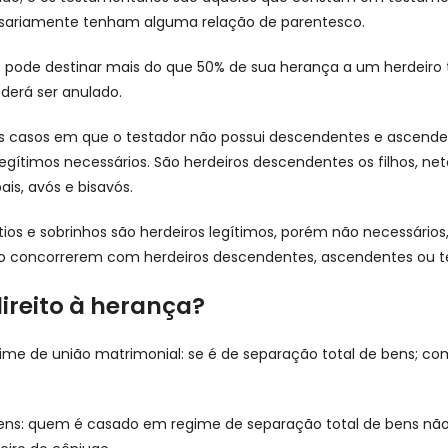
sariamente tenham alguma relação de parentesco.
 pode destinar mais do que 50% de sua herança a um herdeiro 
derá ser anulado.
s casos em que o testador não possui descendentes e ascenden
egítimos necessários. São herdeiros descendentes os filhos, ne
is, avós e bisavós.
 tios e sobrinhos são herdeiros legítimos, porém não necessário
 concorrerem com herdeiros descendentes, ascendentes ou t
ireito à herança?
gime de união matrimonial: se é de separação total de bens; co
ens: quem é casado em regime de separação total de bens não