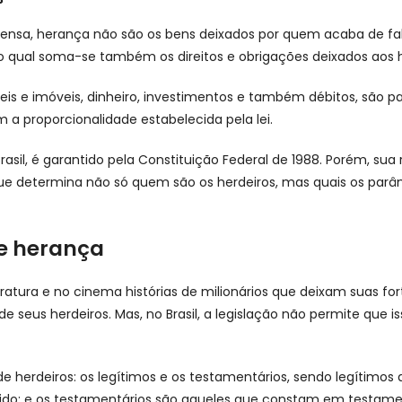
pensa, herança não são os bens deixados por quem acaba de fa
 qual soma-se também os direitos e obrigações deixados aos 
is e imóveis, dinheiro, investimentos e também débitos, são pa
 a proporcionalidade estabelecida pela lei.
Brasil, é garantido pela Constituição Federal de 1988. Porém, su
 que determina não só quem são os herdeiros, mas quais os parâm
e herança
atura e no cinema histórias de milionários que deixam suas fo
e seus herdeiros. Mas, no Brasil, a legislação não permite que is
 de herdeiros: os legítimos e os testamentários, sendo legítimo
ido; e os testamentários são aqueles que constam em testame