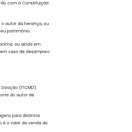
rdo com a Constituição:
a o autor da herança, ou
seu patrimônio.
 acima, ou ainda em
nda em caso de desamparo
 e Doação (ITCMD).
orte do autor de
gens para distintos
o é o valor de venda do