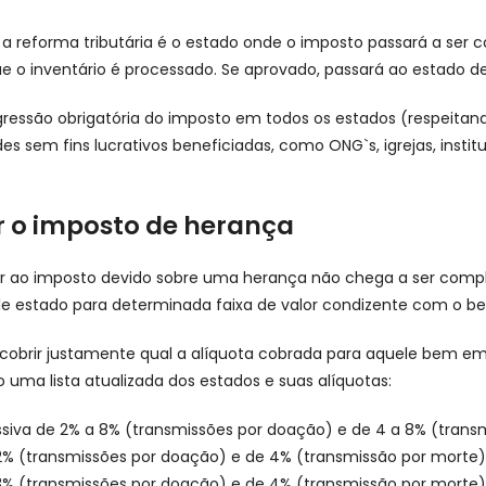
reforma tributária é o estado onde o imposto passará a ser c
 o inventário é processado. Se aprovado, passará ao estado de 
ressão obrigatória do imposto em todos os estados (respeitando
es sem fins lucrativos beneficiadas, como ONG`s, igrejas, insti
 o imposto de herança
r ao imposto devido sobre uma herança não chega a ser comple
e estado para determinada faixa de valor condizente com o b
cobrir justamente qual a alíquota cobrada para aquele bem em
xo uma lista atualizada dos estados e suas alíquotas:
essiva de 2% a 8% (transmissões por doação) e de 4 a 8% (trans
 2% (transmissões por doação) e de 4% (transmissão por morte)
% (transmissões por doação) e de 4% (transmissão por morte)