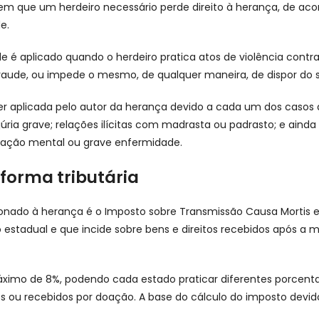
em que um herdeiro necessário perde direito à herança, de aco
de.
de é aplicado quando o herdeiro pratica atos de violência contr
raude, ou impede o mesmo, de qualquer maneira, de dispor do 
er aplicada pelo autor da herança devido a cada um dos casos
njúria grave; relações ilícitas com madrasta ou padrasto; e ai
nação mental ou grave enfermidade.
forma tributária
acionado à herança é o Imposto sobre Transmissão Causa Mortis
estadual e que incide sobre bens e direitos recebidos após a m
áximo de 8%, podendo cada estado praticar diferentes porcenta
s ou recebidos por doação. A base do cálculo do imposto devid