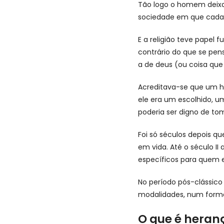
Tão logo o homem deixa 
sociedade em que cada 
E a religião teve papel 
contrário do que se pen
a de deus (ou coisa que 
Acreditava-se que um ho
ele era um escolhido, um
poderia ser digno de to
Foi só séculos depois q
em vida. Até o século II
específicos para quem e
No período pós-clássic
modalidades, num format
O que é heran