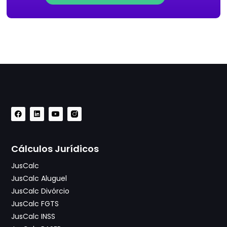
Cálculos Jurídicos
JusCalc
JusCalc Aluguel
JusCalc Divórcio
JusCalc FGTS
JusCalc INSS