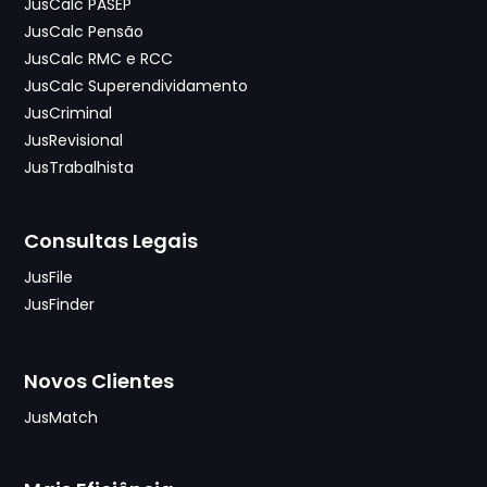
JusCalc PASEP
JusCalc Pensão
JusCalc RMC e RCC
JusCalc Superendividamento
JusCriminal
JusRevisional
JusTrabalhista
Consultas Legais
JusFile
JusFinder
Novos Clientes
JusMatch