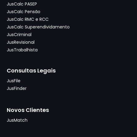
JusCalc PASEP
JusCalc Pensão
JusCalc RMC e RCC
JusCalc Superendividamento
JusCriminal
JusRevisional
JusTrabalhista
Consultas Legais
JusFile
JusFinder
Novos Clientes
JusMatch