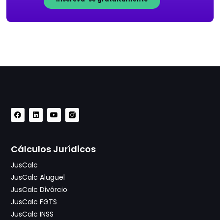
Cálculos Jurídicos
JusCalc
JusCalc Aluguel
JusCalc Divórcio
JusCalc FGTS
JusCalc INSS