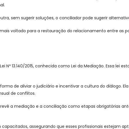
al.
ra, sem sugerir soluções, o conciliador pode sugerir alternati
mais voltado para a restauração do relacionamento entre as part
ei Nº 13.140/2015, conhecida como Lei da Mediação. Essa lei est
ma de aliviar o judiciário e incentivar a cultura do diálogo. 
sual de conflitos.
revê a mediação e a conciliação como etapas obrigatórias antes
capacitados, assegurando que esses profissionais estejam apto