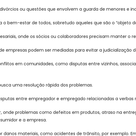
o divórcios ou questões que envolvem a guarda de menores e i
 o bem-estar de todos, sobretudo aqueles que são o “objeto d
riais, onde os sócios ou colaboradores precisam manter o re
 de empresas podem ser mediadas para evitar a judicialização 
litos em comunidades, como disputas entre vizinhos, associa
e busca uma resolução rápida dos problemas.
utas entre empregador e empregado relacionadas a verbas resci
, onde problemas como defeitos em produtos, atraso na entre
onsumidor e a empresa.
danos materiais, como acidentes de trânsito, por exemplo. Em