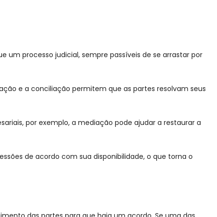
 um processo judicial, sempre passíveis de se arrastar por
diação e a conciliação permitem que as partes resolvam seus
ariais, por exemplo, a mediação pode ajudar a restaurar a
sessões de acordo com sua disponibilidade, o que torna o
imento das partes para que haja um acordo. Se uma das