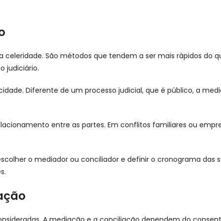
o
 celeridade. São métodos que tendem a ser mais rápidos do que
 judiciário.
cidade. Diferente de um processo judicial, que é público, a me
ionamento entre as partes. Em conflitos familiares ou empres
escolher o mediador ou conciliador e definir o cronograma das 
s.
ação
nsideradas. A mediação e a conciliação dependem do consent