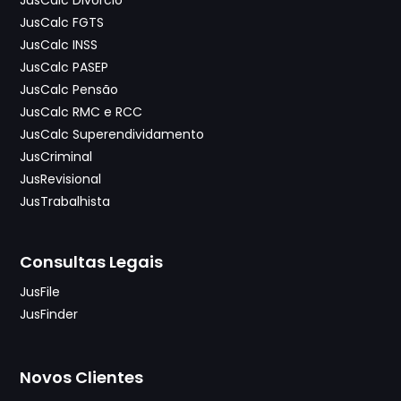
JusCalc Divórcio
JusCalc FGTS
JusCalc INSS
JusCalc PASEP
JusCalc Pensão
JusCalc RMC e RCC
JusCalc Superendividamento
JusCriminal
JusRevisional
JusTrabalhista
Consultas Legais
JusFile
JusFinder
Novos Clientes