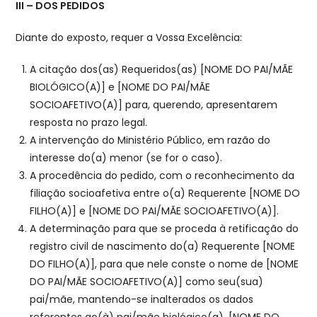
III – DOS PEDIDOS
Diante do exposto, requer a Vossa Excelência:
A citação dos(as) Requeridos(as) [NOME DO PAI/MÃE
BIOLÓGICO(A)] e [NOME DO PAI/MÃE
SOCIOAFETIVO(A)] para, querendo, apresentarem
resposta no prazo legal.
A intervenção do Ministério Público, em razão do
interesse do(a) menor (se for o caso).
A procedência do pedido, com o reconhecimento da
filiação socioafetiva entre o(a) Requerente [NOME DO
FILHO(A)] e [NOME DO PAI/MÃE SOCIOAFETIVO(A)].
A determinação para que se proceda à retificação do
registro civil de nascimento do(a) Requerente [NOME
DO FILHO(A)], para que nele conste o nome de [NOME
DO PAI/MÃE SOCIOAFETIVO(A)] como seu(sua)
pai/mãe, mantendo-se inalterados os dados
referentes ao(à) pai/mãe biológico(a), [NOME DO