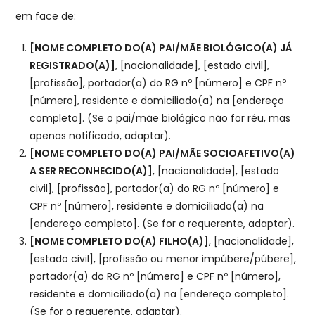
em face de:
[NOME COMPLETO DO(A) PAI/MÃE BIOLÓGICO(A) JÁ
REGISTRADO(A)]
, [nacionalidade], [estado civil],
[profissão], portador(a) do RG nº [número] e CPF nº
[número], residente e domiciliado(a) na [endereço
completo]. (Se o pai/mãe biológico não for réu, mas
apenas notificado, adaptar).
[NOME COMPLETO DO(A) PAI/MÃE SOCIOAFETIVO(A)
A SER RECONHECIDO(A)]
, [nacionalidade], [estado
civil], [profissão], portador(a) do RG nº [número] e
CPF nº [número], residente e domiciliado(a) na
[endereço completo]. (Se for o requerente, adaptar).
[NOME COMPLETO DO(A) FILHO(A)]
, [nacionalidade],
[estado civil], [profissão ou menor impúbere/púbere],
portador(a) do RG nº [número] e CPF nº [número],
residente e domiciliado(a) na [endereço completo].
(Se for o requerente, adaptar).