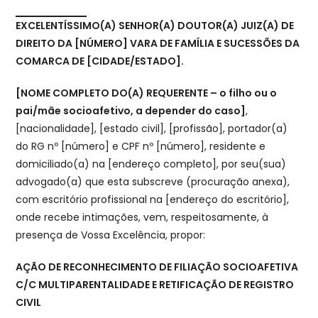
EXCELENTÍSSIMO(A) SENHOR(A) DOUTOR(A) JUIZ(A) DE
DIREITO DA [NÚMERO] VARA DE FAMÍLIA E SUCESSÕES DA
COMARCA DE [CIDADE/ESTADO].
[NOME COMPLETO DO(A) REQUERENTE – o filho ou o
pai/mãe socioafetivo, a depender do caso]
,
[nacionalidade], [estado civil], [profissão], portador(a)
do RG nº [número] e CPF nº [número], residente e
domiciliado(a) na [endereço completo], por seu(sua)
advogado(a) que esta subscreve (procuração anexa),
com escritório profissional na [endereço do escritório],
onde recebe intimações, vem, respeitosamente, à
presença de Vossa Excelência, propor:
AÇÃO DE RECONHECIMENTO DE FILIAÇÃO SOCIOAFETIVA
C/C MULTIPARENTALIDADE E RETIFICAÇÃO DE REGISTRO
CIVIL