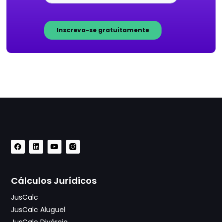
Cálculos Jurídicos
JusCalc
JusCalc Aluguel