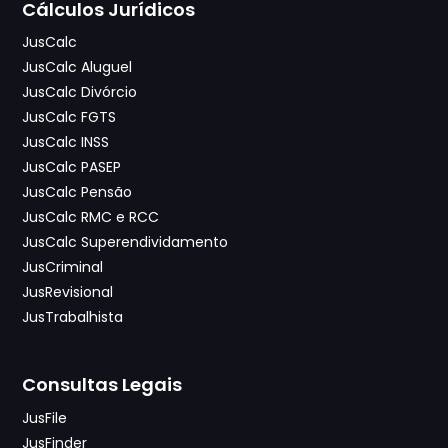
Cálculos Jurídicos
JusCalc
JusCalc Aluguel
JusCalc Divórcio
JusCalc FGTS
JusCalc INSS
JusCalc PASEP
JusCalc Pensão
JusCalc RMC e RCC
JusCalc Superendividamento
JusCriminal
JusRevisional
JusTrabalhista
Consultas Legais
JusFile
JusFinder