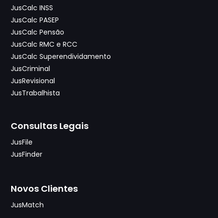
JusCalc INSS
JusCalc PASEP
JusCalc Pensão
JusCalc RMC e RCC
JusCalc Superendividamento
JusCriminal
JusRevisional
JusTrabalhista
Consultas Legais
JusFile
JusFinder
Novos Clientes
JusMatch