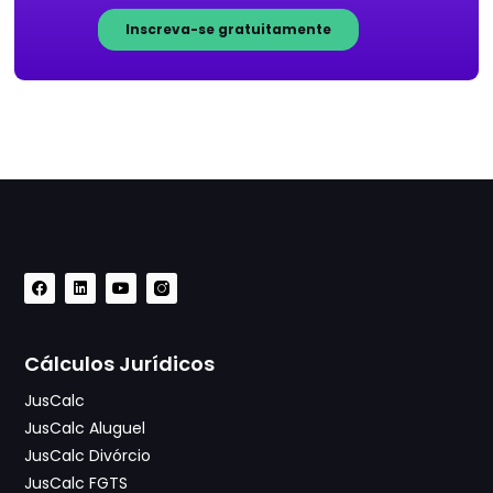
Cálculos Jurídicos
JusCalc
JusCalc Aluguel
JusCalc Divórcio
JusCalc FGTS