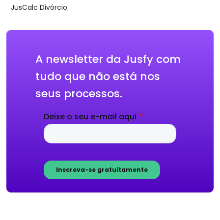
JusCalc Divórcio.
A newsletter da Jusfy com
tudo que não está nos
seus processos.