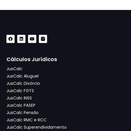
Cálculos Jurídicos
JusCalc
JusCalc Aluguel
JusCalc Divórcio
JusCalc FGTS
JusCalc INSS
JusCalc PASEP
JusCalc Pensão
JusCalc RMC e RCC
JusCalc Superendividamento