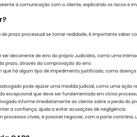
arente a comunicação com o cliente, explicando os riscos e i
r?
e prazo processual se tornar realidade, é importante saber co
de ser decorrente de erro do próprio Judiciário, como uma inti
do prazo, através da comprovação do erro.
m que há algum tipo de impedimento justificado, como doença g
 advogado pode ajuizar uma medida judicial, como uma ação resc
da excepcional que deve ser fundamentada em vícios processu
dvogado informe imediatamente ao cliente sobre a perda do pr
nter a confiança, ajuda a evitar acusações de negligência.
 processos cíveis, é possível negociar, com a parte contrári