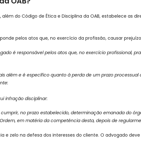
a da OAB?
, além do Código de Ética e Disciplina da OAB, estabelece as di
onde pelos atos que, no exercício da profissão, causar prejuízo
vogado é responsável pelos atos que, no exercício profissional, pr
mais além e é específico quanto à perda de um prazo processual
ente:
tui infração disciplinar:
e cumprir, no prazo estabelecido, determinação emanada do ór
 Ordem, em matéria da competência desta, depois de regularmen
cia e zelo na defesa dos interesses do cliente. O advogado deve