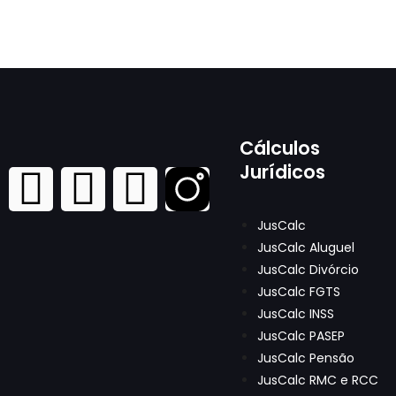
Cálculos
Jurídicos
JusCalc
JusCalc Aluguel
JusCalc Divórcio
JusCalc FGTS
JusCalc INSS
JusCalc PASEP
JusCalc Pensão
JusCalc RMC e RCC