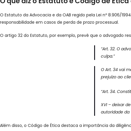
O que diz o Estatuto e Código de Étic
O Estatuto da Advocacia e da OAB regido pela Lei nº 8.906/1994
responsabilidade em casos de perda de prazo processual.
O artigo 32 do Estatuto, por exemplo, prevê que o advogado resp
“Art. 32. O ad
culpa.”
O Art. 34 vai 
prejuízo ao cli
“
Art. 34. Consti
XVI – deixar d
autoridade da
Além disso, o Código de Ética destaca a importância da diligên