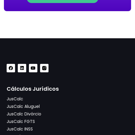
Cálculos Jurídicos
JusCalc
JusCalc Aluguel
JusCalc Divórcio
JusCalc FGTS
JusCalc INSS