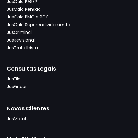
JusCalc PASEP
JusCalc Pensão
JusCalc RMC e RCC
JusCalc Superendividamento
JusCriminal
JusRevisional
JusTrabalhista
Consultas Legais
JusFile
JusFinder
Novos Clientes
JusMatch