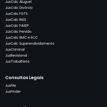
JusCalc Aluguel
JusCalc Divórcio
JusCalc FGTS
JusCalc INSS
JusCalc PASEP
JusCalc Pensão
JusCalc RMC e RCC
JusCalc Superendividamento
JusCriminal
JusRevisional
JusTrabalhista
Consultas Legais
JusFile
JusFinder