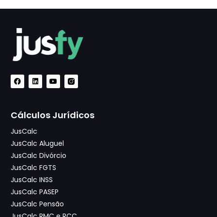
Cálculos Jurídicos
JusCalc
JusCalc Aluguel
JusCalc Divórcio
JusCalc FGTS
JusCalc INSS
JusCalc PASEP
JusCalc Pensão
JusCalc RMC e RCC