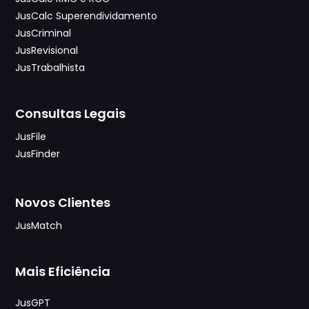
JusCalc Superendividamento
JusCriminal
JusRevisional
JusTrabalhista
Consultas Legais
JusFile
JusFinder
Novos Clientes
JusMatch
Mais Eficiência
JusGPT