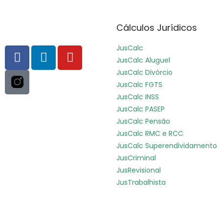
Cálculos Jurídicos
JusCalc
JusCalc Aluguel
JusCalc Divórcio
JusCalc FGTS
JusCalc INSS
JusCalc PASEP
JusCalc Pensão
JusCalc RMC e RCC
JusCalc Superendividamento
JusCriminal
JusRevisional
JusTrabalhista