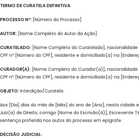
TERMO DE CURATELA DEFINITIVA
PROCESSO Nº:
[Número do Processo]
AUTOR:
[Nome Completo do Autor da Ação]
CURATELADO:
[Nome Completo do Curatelado], nacionalidade [Na
CPF nº [Número do CPF], residente e domiciliado(a) na [Ender
CURADOR(A):
[Nome Completo do Curador(a)], nacionalidade [Na
CPF nº [Número do CPF], residente e domiciliado(a) na [Ender
OBJETO:
Interdição/Curatela
Aos [Dia] dias do mês de [Mês] do ano de [Ano], nesta cidade
Juiz(a) de Direito, comigo [Nome do Escrivão(ã)], Escrevente T
sentença proferida nos autos do processo em epígrafe.
DECISÃO JUDICIAL: