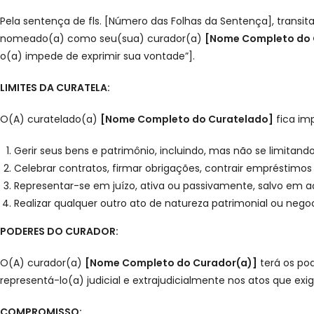
Pela sentença de fls. [Número das Folhas da Sentença], transi
nomeado(a) como seu(sua) curador(a)
[Nome Completo do 
o(a) impede de exprimir sua vontade”].
LIMITES DA CURATELA:
O(A) curatelado(a)
[Nome Completo do Curatelado]
fica imp
Gerir seus bens e patrimônio, incluindo, mas não se limitand
Celebrar contratos, firmar obrigações, contrair empréstimos 
Representar-se em juízo, ativa ou passivamente, salvo em a
Realizar qualquer outro ato de natureza patrimonial ou neg
PODERES DO CURADOR:
O(A) curador(a)
[Nome Completo do Curador(a)]
terá os pod
representá-lo(a) judicial e extrajudicialmente nos atos que e
COMPROMISSO: