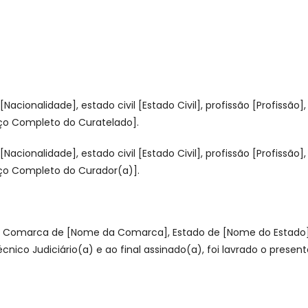
cionalidade], estado civil [Estado Civil], profissão [Profissão
eço Completo do Curatelado].
cionalidade], estado civil [Estado Civil], profissão [Profissão
eço Completo do Curador(a)].
 e Comarca de [Nome da Comarca], Estado de [Nome do Estado], 
écnico Judiciário(a) e ao final assinado(a), foi lavrado o pres