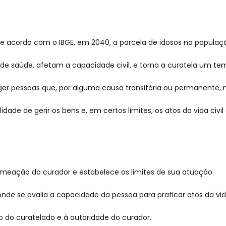
e acordo com o IBGE, em 2040, a parcela de idosos na populaçã
e saúde, afetam a capacidade civil, e torna a curatela um tema
teger pessoas que, por alguma causa transitória ou permanente
dade de gerir os bens e, em certos limites, os atos da vida civ
omeação do curador e estabelece os limites de sua atuação.
nde se avalia a capacidade da pessoa para praticar atos da vida
 do curatelado e à autoridade do curador.