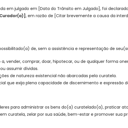
tada em julgado em [Data do Trânsito em Julgado], foi declarad
Curador(a)]
, em razão de [Citar brevemente a causa da inter
ossibilitado(a) de, sem a assistência e representação de seu(sua
o a, vender, comprar, doar, hipotecar, ou de qualquer forma oner
ou assumir dívidas.
ções de natureza existencial não abarcadas pela curatela.
ocial que exija plena capacidade de discernimento e expressão
eres para administrar os bens do(a) curatelado(a), praticar a
xigem curatela, zelar por sua saúde, bem-estar e promover sua 