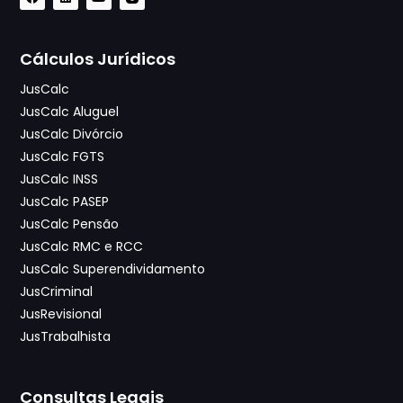
Cálculos Jurídicos
JusCalc
JusCalc Aluguel
JusCalc Divórcio
JusCalc FGTS
JusCalc INSS
JusCalc PASEP
JusCalc Pensão
JusCalc RMC e RCC
JusCalc Superendividamento
JusCriminal
JusRevisional
JusTrabalhista
Consultas Legais