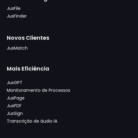
JusFile
JusFinder
Novos Clientes
JusMatch
Mais Eficiência
JusGPT
Monitoramento de Processos
JusPage
JusPDF
JusSign
Transcrição de áudio IA