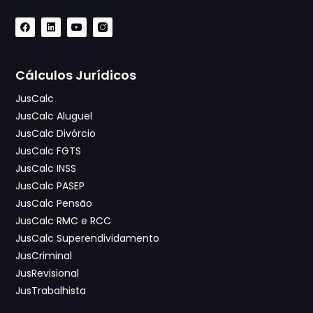
Cálculos Jurídicos
JusCalc
JusCalc Aluguel
JusCalc Divórcio
JusCalc FGTS
JusCalc INSS
JusCalc PASEP
JusCalc Pensão
JusCalc RMC e RCC
JusCalc Superendividamento
JusCriminal
JusRevisional
JusTrabalhista