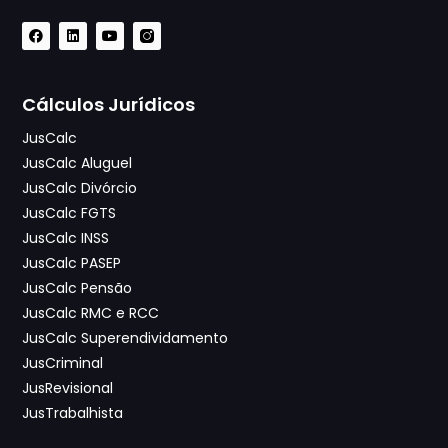
Cálculos Jurídicos
JusCalc
JusCalc Aluguel
JusCalc Divórcio
JusCalc FGTS
JusCalc INSS
JusCalc PASEP
JusCalc Pensão
JusCalc RMC e RCC
JusCalc Superendividamento
JusCriminal
JusRevisional
JusTrabalhista