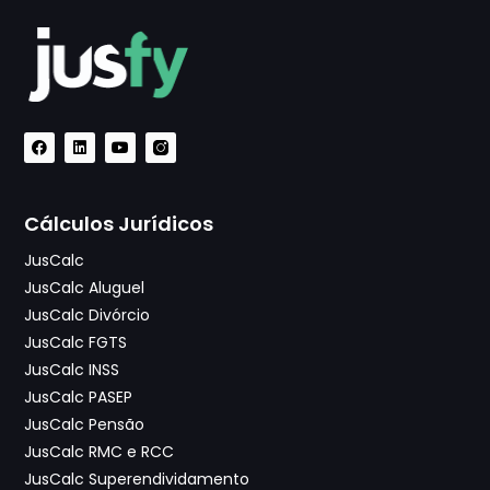
Cálculos Jurídicos
JusCalc
JusCalc Aluguel
JusCalc Divórcio
JusCalc FGTS
JusCalc INSS
JusCalc PASEP
JusCalc Pensão
JusCalc RMC e RCC
JusCalc Superendividamento