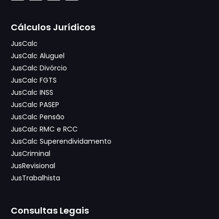
Cálculos Jurídicos
JusCalc
JusCalc Aluguel
JusCalc Divórcio
JusCalc FGTS
JusCalc INSS
JusCalc PASEP
JusCalc Pensão
JusCalc RMC e RCC
JusCalc Superendividamento
JusCriminal
JusRevisional
JusTrabalhista
Consultas Legais