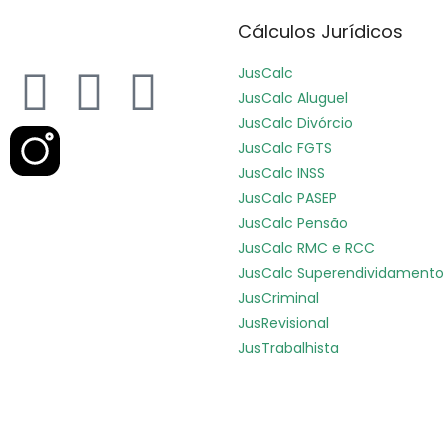
Cálculos Jurídicos
JusCalc
JusCalc Aluguel
JusCalc Divórcio
JusCalc FGTS
JusCalc INSS
JusCalc PASEP
JusCalc Pensão
JusCalc RMC e RCC
JusCalc Superendividamento
JusCriminal
JusRevisional
JusTrabalhista