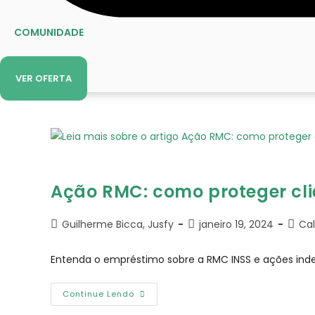
COMUNIDADE
ENTRAR
VER OFERTA
Ação RMC: como proteger clie
Autor
Post
Categ
Guilherme Bicca, Jusfy
janeiro 19, 2024
Cal
do
publicado:
do
post:
post:
Entenda o empréstimo sobre a RMC INSS e ações inde
Ação
Continue Lendo
RMC:
Como