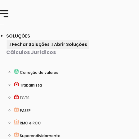
Ir
para
o
conteúdo
SOLUÇÕES
Fechar Soluções
Abrir Soluções
Cálculos Jurídicos
Correção de valores
Trabalhista
FGTS
PASEP
RMC e RCC
Superendividamento