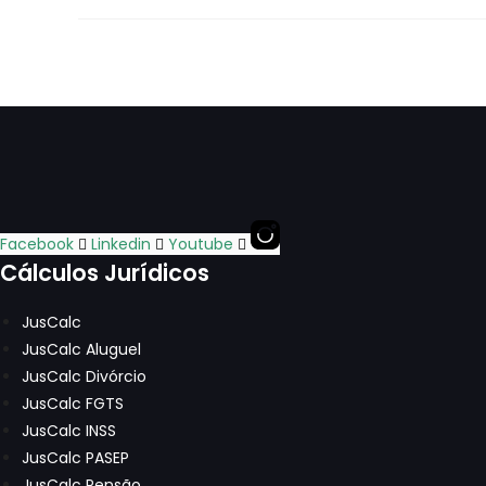
Proteger
Clientes
De
Práticas
Ilegais
Facebook
Linkedin
Youtube
Cálculos Jurídicos
JusCalc
JusCalc Aluguel
JusCalc Divórcio
JusCalc FGTS
JusCalc INSS
JusCalc PASEP
JusCalc Pensão