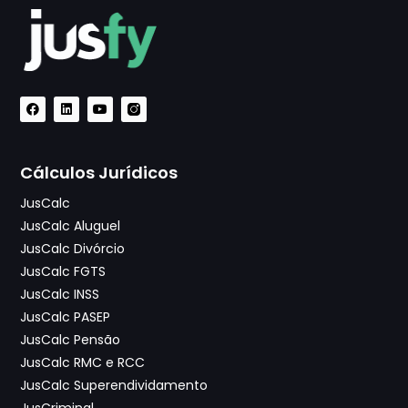
Cálculos Jurídicos
JusCalc
JusCalc Aluguel
JusCalc Divórcio
JusCalc FGTS
JusCalc INSS
JusCalc PASEP
JusCalc Pensão
JusCalc RMC e RCC
JusCalc Superendividamento
JusCriminal