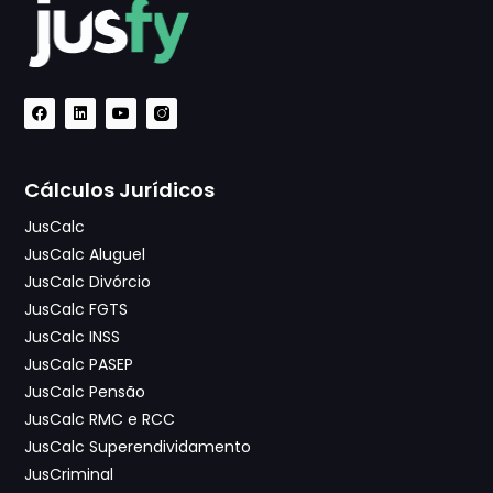
Cálculos Jurídicos
JusCalc
JusCalc Aluguel
JusCalc Divórcio
JusCalc FGTS
JusCalc INSS
JusCalc PASEP
JusCalc Pensão
JusCalc RMC e RCC
JusCalc Superendividamento
JusCriminal