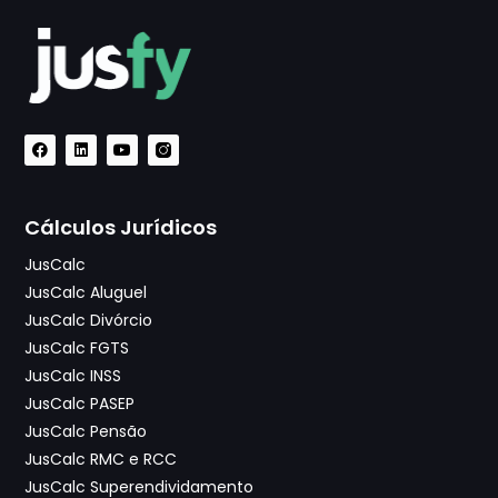
Cálculos Jurídicos
JusCalc
JusCalc Aluguel
JusCalc Divórcio
JusCalc FGTS
JusCalc INSS
JusCalc PASEP
JusCalc Pensão
JusCalc RMC e RCC
JusCalc Superendividamento