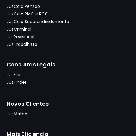
JusCalc Pensão
JusCalc RMC e RCC
JusCalc Superendividamento
JusCriminal
JusRevisional
JusTrabalhista
Consultas Legais
JusFile
JusFinder
Novos Clientes
JusMatch
Mais Eficiência