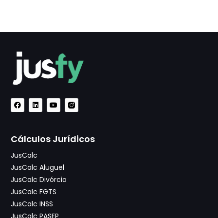
Cálculos Jurídicos
JusCalc
JusCalc Aluguel
JusCalc Divórcio
JusCalc FGTS
JusCalc INSS
JusCalc PASEP