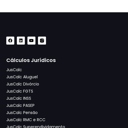
Cálculos Jurídicos
JusCalc
JusCalc Aluguel
JusCalc Divórcio
JusCalc FGTS
JusCalc INSS
JusCalc PASEP
JusCalc Pensão
JusCalc RMC e RCC
JusCalc Superendividamento