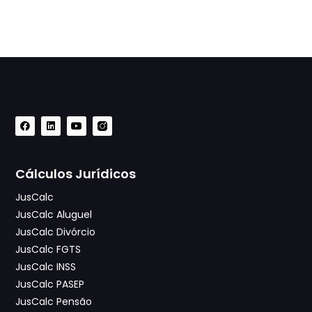
Cálculos Jurídicos
JusCalc
JusCalc Aluguel
JusCalc Divórcio
JusCalc FGTS
JusCalc INSS
JusCalc PASEP
JusCalc Pensão