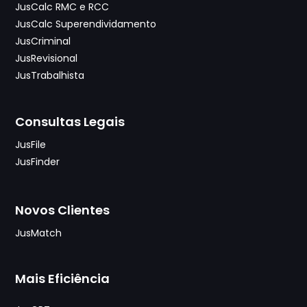
JusCalc RMC e RCC
JusCalc Superendividamento
JusCriminal
JusRevisional
JusTrabalhista
Consultas Legais
JusFile
JusFinder
Novos Clientes
JusMatch
Mais Eficiência