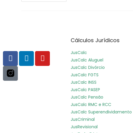
Cálculos Jurídicos
JusCalc
JusCalc Aluguel
JusCalc Divórcio
JusCalc FGTS
JusCalc INSS
JusCalc PASEP
JusCalc Pensão
JusCalc RMC e RCC
JusCalc Superendividamento
JusCriminal
JusRevisional