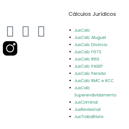
Cálculos Jurídicos
JusCalc
JusCalc Aluguel
JusCalc Divórcio
JusCalc FGTS
JusCalc INSS
JusCalc PASEP
JusCalc Pensão
JusCalc RMC e RCC
JusCalc
Superendividamento
JusCriminal
JusRevisional
JusTrabalhista