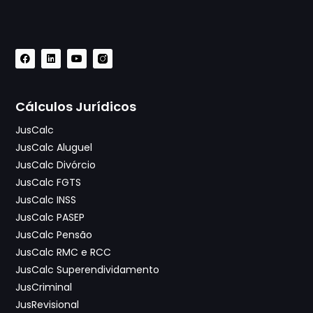
Cálculos Jurídicos
JusCalc
JusCalc Aluguel
JusCalc Divórcio
JusCalc FGTS
JusCalc INSS
JusCalc PASEP
JusCalc Pensão
JusCalc RMC e RCC
JusCalc Superendividamento
JusCriminal
JusRevisional