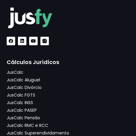
Cálculos Jurídicos
JusCalc
JusCalc Aluguel
JusCalc Divórcio
JusCalc FGTS
JusCalc INSS
JusCalc PASEP
JusCalc Pensão
JusCalc RMC e RCC
JusCalc Superendividamento