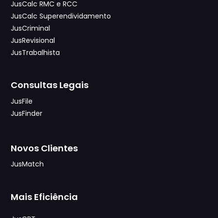
JusCalc RMC e RCC
JusCalc Superendividamento
JusCriminal
JusRevisional
JusTrabalhista
Consultas Legais
JusFile
JusFinder
Novos Clientes
JusMatch
Mais Eficiência