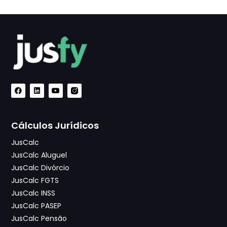
Cálculos Jurídicos
JusCalc
JusCalc Aluguel
JusCalc Divórcio
JusCalc FGTS
JusCalc INSS
JusCalc PASEP
JusCalc Pensão