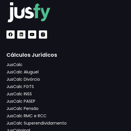
Cálculos Jurídicos
JusCalc
JusCalc Aluguel
JusCalc Divórcio
JusCalc FGTS
JusCalc INSS
JusCalc PASEP
JusCalc Pensão
JusCalc RMC e RCC
JusCalc Superendividamento
JusCriminal