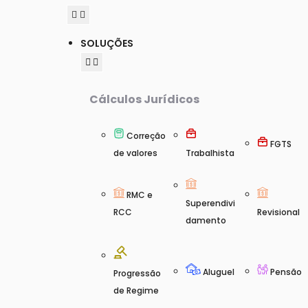
SOLUÇÕES
Cálculos Jurídicos
Correção
FGTS
de valores
Trabalhista
RMC e
Superendivi
RCC
Revisional
damento
Aluguel
Pensão
Progressão
de Regime