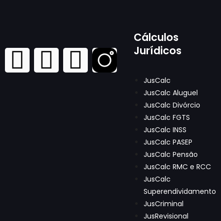
Cálculos
Jurídicos
JusCalc
JusCalc Aluguel
JusCalc Divórcio
JusCalc FGTS
JusCalc INSS
JusCalc PASEP
JusCalc Pensão
JusCalc RMC e RCC
JusCalc
Superendividamento
JusCriminal
JusRevisional