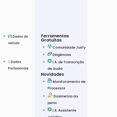
Ferramentas
Dados do
Gratuitas
veículo
Comunidade Jusfy
Diligências
I.A. de Transcrição
Dados
de áudio
Profissionais
Novidades
Monitoramento de
Processos
Dosimetria da
pena
I.A. Assistente
Jurídico