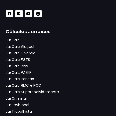
Cálculos Jurídicos
JusCalc
JusCalc Aluguel
JusCalc Divórcio
JusCalc FGTS
JusCalc INSS
JusCalc PASEP
JusCalc Pensão
JusCalc RMC e RCC
JusCalc Superendividamento
JusCriminal
JusRevisional
JusTrabalhista