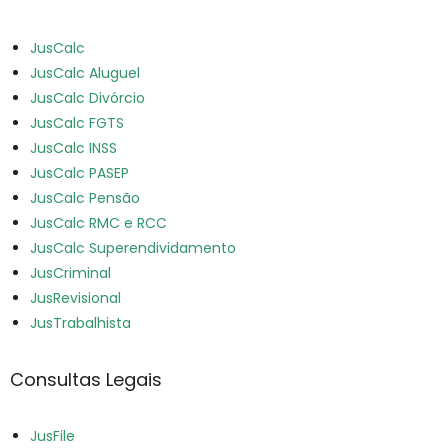
JusCalc
JusCalc Aluguel
JusCalc Divórcio
JusCalc FGTS
JusCalc INSS
JusCalc PASEP
JusCalc Pensão
JusCalc RMC e RCC
JusCalc Superendividamento
JusCriminal
JusRevisional
JusTrabalhista
Consultas Legais
JusFile