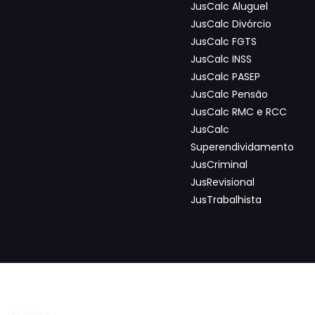
JusCalc Aluguel
JusCalc Divórcio
JusCalc FGTS
JusCalc INSS
JusCalc PASEP
JusCalc Pensão
JusCalc RMC e RCC
JusCalc
Superendividamento
JusCriminal
JusRevisional
JusTrabalhista