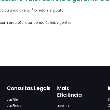
Calculando direito
/
Direito em pauta
 com precisão, atendendo às leis vigentes
Consultas Legais
Mais
Eficiência
JusFile
B
JusFinder
C
JusGPT