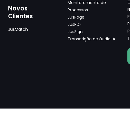
C
Monitoramento de
Novos
N
Processos
Clientes
P
JusPage
P
JusPDF
JusMatch
P
JusSign
T
Transcrição de áudio IA