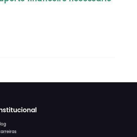
Institucional
log
arreiras