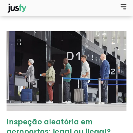
Inspeção aleatória em
aeroportos: legal ou ilegal?