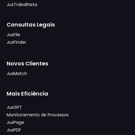
JusTrabalhista
Consultas Legais
JusFile
JusFinder
Novos Clientes
JusMatch
Mais Eficiência
JusGPT
Monitoramento de Processos
JusPage
JusPDF