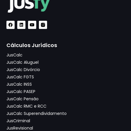
Cálculos Jurídicos
JusCalc
JusCalc Aluguel
JusCalc Divórcio
JusCalc FGTS
JusCalc INSS
JusCalc PASEP
JusCalc Pensão
JusCalc RMC e RCC
JusCalc Superendividamento
JusCriminal
JusRevisional